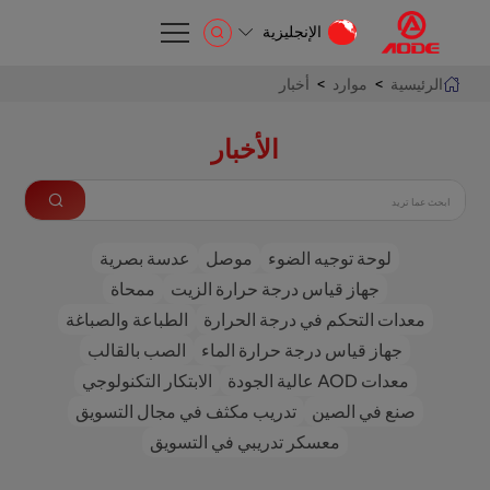
الإنجليزية
الإنجليزية
الرئيسية
>
موارد
>
أخبار
EN
الأخبار
لوحة توجيه الضوء
موصل
عدسة بصرية
جهاز قياس درجة حرارة الزيت
ممحاة
معدات التحكم في درجة الحرارة
الطباعة والصباغة
جهاز قياس درجة حرارة الماء
الصب بالقالب
معدات AOD عالية الجودة
الابتكار التكنولوجي
صنع في الصين
تدريب مكثف في مجال التسويق
معسكر تدريبي في التسويق