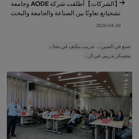
【الشركات】أطلقت شركة AODE وجامعة
تشجيانغ تعاونًا بين الصناعة والجامعة والبحث
العلمي
2025-04-30
صنع في الصين...
تدريب مكثف في مجا...
معسكر تدريبي في ال...