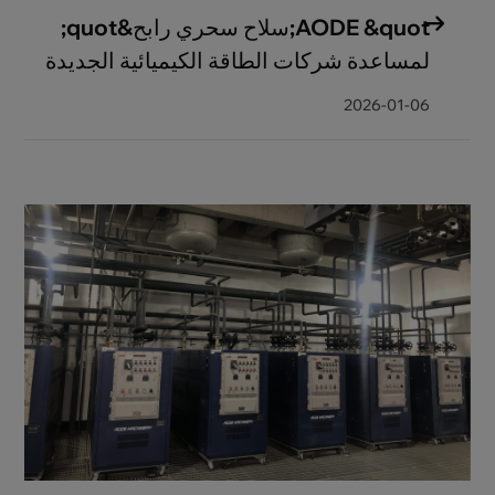
AODE &quot;سلاح سحري رابح&quot;
لمساعدة شركات الطاقة الكيميائية الجديدة
على تحسين الجودة والكفاءة
2026-01-06