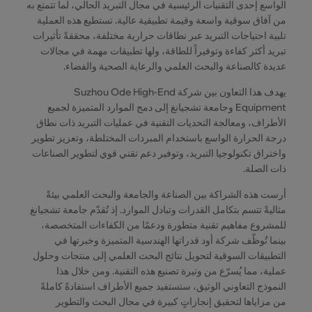
الواسع إحدى التقنيات الرئيسية في مجال التبريد الحالي، لما تتمتع به
من آفاق سوقية واسعة وقيمة تطبيقية عالية. تستطيع هذه العملية
تلبية احتياجات التبريد عبر نطاقات حرارية مختلفة، محققةً تأثيرات
تبريد أكثر كفاءة وتوفيراً للطاقة، ولها تطبيقات مهمة في مجالات
عديدة كالصناعة والبحث العلمي والرعاية الصحية والفضاء.
يهدف هذا التعاون بين شركة Suzhou Ode High-End
Equipment وجامعة تشجيانغ إلى دمج الموارد المتميزة لجميع
الأطراف، ومعالجة التحديات التقنية في عمليات التبريد ذات نطاق
درجة الحرارة الواسع باستخدام المبردات المختلطة، وتعزيز تطوير
واختراق تكنولوجيا التبريد، وتوفير دعم تقني قوي لتطوير الصناعات
ذات الصلة.
أرست هذه الشراكة بين الصناعة والجامعة والبحث العلمي بيئةً
مثاليةً تتسم بتكامل القدرات وتبادل الموارد. إذ تُقدّم جامعة تشجيانغ
للمشروع مفاهيم تقنية متطورة ودعمًا من الكفاءات المتخصصة،
بينما تُوظّف شركة أود قدراتها الهندسية المتميزة وخبرتها في
التطبيقات السوقية لتحويل نتائج البحث العلمي إلى منتجات وحلول
عملية، مما يُسرّع من وتيرة تصنيع هذه التقنية. ومن خلال هذا
النموذج التعاوني الوثيق، ستستفيد جميع الأطراف استفادةً كاملةً
من مزاياها لتحقيق إنجازاتٍ كبيرة في مجال البحث والتطوير