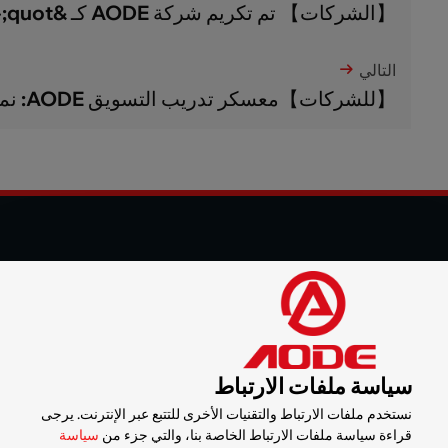
【الشركات】 تم تكريم شركة AODE كـ &quot;حرفي العصر&q...
التالي
【للشركات】معسكر تدريب التسويق AODE: نمو العلامة الت...
© 2025 شركة شنزن أود للآلات المحدودة جميع الحقوق محفوظة
التسويق الرقمي :
CTMON
خريطة الموقع
سياسة ملفات الارتباط
سياسة الخصوصية
نستخدم ملفات الارتباط والتقنيات الأخرى للتتبع عبر الإنترنت. يرجى
سياسة ملفات الارتباط
قراءة سياسة ملفات الارتباط الخاصة بنا، والتي جزء من
سياسة