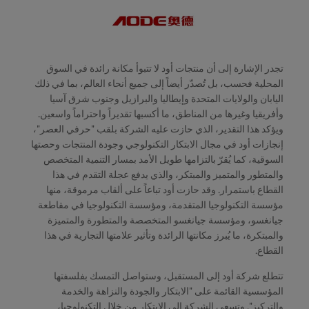
تجدر الإشارة إلى أن منتجات أود لا تتبوأ مكانة رائدة في السوق
المحلية فحسب، بل تُصدّر أيضاً إلى جميع أنحاء العالم، بما في ذلك
اليابان والولايات المتحدة وإيطاليا والبرازيل وجنوب شرق آسيا
وأفريقيا وغيرها من المناطق، ما أكسبها تقديراً واحتراماً واسعين.
ويؤكد هذا التقدير، الذي حازت عليه الشركة بلقب "حرفي العصر"،
إنجازات أود في مجال الابتكار التكنولوجي وجودة المنتجات وحصتها
السوقية، كما يُقرّ بالتزامها طويل الأمد بمسار التنمية المتخصص
والمتطور والمتميز والمبتكر، والذي يدفع عجلة التقدم في هذا
القطاع باستمرار. وقد حازت أود تباعاً على ألقاب مرموقة، منها
مؤسسة التكنولوجيا المتقدمة، ومؤسسة التكنولوجيا في مقاطعة
جيانغسو، ومؤسسة جيانغسو المتخصصة والمتطورة والمتميزة
والمبتكرة، ما يُبرز مكانتها الرائدة وتأثير علامتها التجارية في هذا
القطاع.
تتطلع شركة أود إلى المستقبل، وستواصل التمسك بفلسفتها
المؤسسية القائمة على "الابتكار والجودة والنزاهة والخدمة
والتركيز". وتسعى الشركة إلى الابتكار من خلال التكنولوجيا،