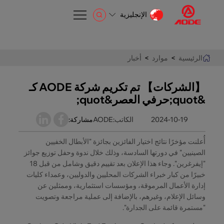
الإنجليزية
الإنجليزية
EN
الرئيسية
>
موارد
>
أخبار
【الشركات】 تم تكريم شركة AODE كـ
&quot;حرفي العصر&quot;
2024-10-19
الكاتب:AODE
مشاركة:
أُعلنت مؤخرًا نتائج اختيار الفائزين بجائزة "الأبطال الخفيين
الصينيين" في دورتها السادسة، وذلك خلال ندوة وحفل توزيع جوائز
"إيفرغرين". وجاء هذا الإعلان بعد تقييم دقيق وشامل من قبل 18
خبيرًا من كبار خبراء الشركات المحليين والدوليين، وعمداء كليات
إدارة الأعمال المرموقة، ومؤسسات استثمارية، وممثلين عن
وسائل الإعلام، وغيرهم، بالإضافة إلى عملية مراجعة وتصويت
"مستمرة قائمة على الجدارة".