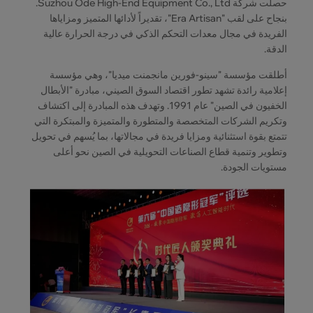
حصلت شركة Suzhou Ode High-End Equipment Co., Ltd.
بنجاح على لقب "Era Artisan"، تقديراً لأدائها المتميز ومزاياها
الفريدة في مجال معدات التحكم الذكي في درجة الحرارة عالية
الدقة.
أطلقت مؤسسة "سينو-فورين مانجمنت ميديا"، وهي مؤسسة
إعلامية رائدة تشهد تطور اقتصاد السوق الصيني، مبادرة "الأبطال
الخفيون في الصين" عام 1991. وتهدف هذه المبادرة إلى اكتشاف
وتكريم الشركات المتخصصة والمتطورة والمتميزة والمبتكرة التي
تتمتع بقوة استثنائية ومزايا فريدة في مجالاتها، بما يُسهم في تحويل
وتطوير وتنمية قطاع الصناعات التحويلية في الصين نحو أعلى
مستويات الجودة.