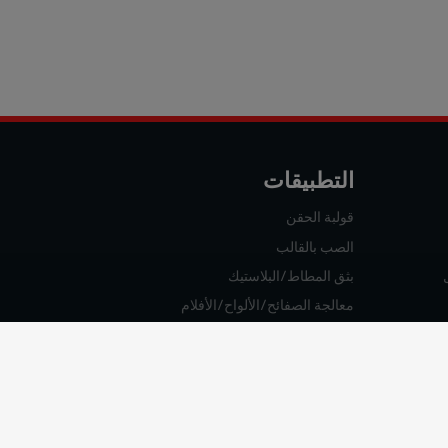
التطبيقات
قولبة الحقن
الصب بالقالب
بثق المطاط/البلاستيك
معالجة الصفائح/الألواح/الأفلام
المواد المركبة
اختبار درجات الحرارة العالية/المنخفضة لأجزاء السيارات الكهربا
المستحضرات الصيدلانية والكيميائية